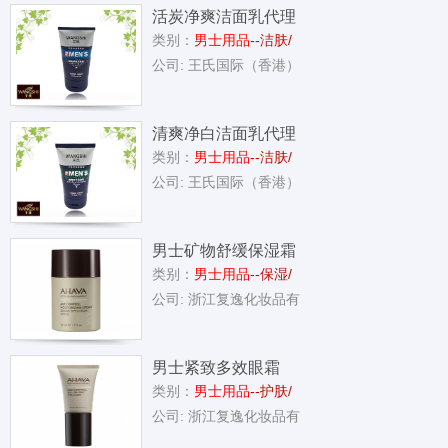
活炭净爽洁面乳代理
类别：
男士用品
--洁肤/
批发
公司: 王氏国际（香港）
清爽净白洁面乳代理
类别：
男士用品
--洁肤/
批发
公司: 王氏国际（香港）
男士矿物舒缓保湿霜
类别：
男士用品
--保湿/
SPF25
公司: 浙江复逸化妆品有
男士紧致多效眼霜
类别：
男士用品
--护肤/
公司: 浙江复逸化妆品有