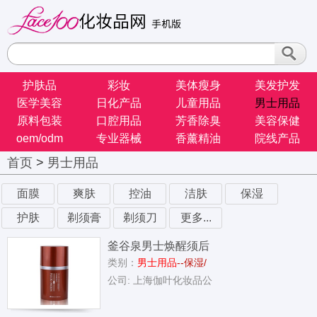
护肤品
彩妆
美体瘦身
美发护发
医学美容
日化产品
儿童用品
男士用品
原料包装
口腔用品
芳香除臭
美容保健
oem/odm
专业器械
香薰精油
院线产品
首页
>
男士用品
面膜
爽肤
控油
洁肤
保湿
护肤
剃须膏
剃须刀
更多...
釜谷泉男士焕醒须后
类别：
男士用品
--保湿/
水
公司: 上海伽叶化妆品公