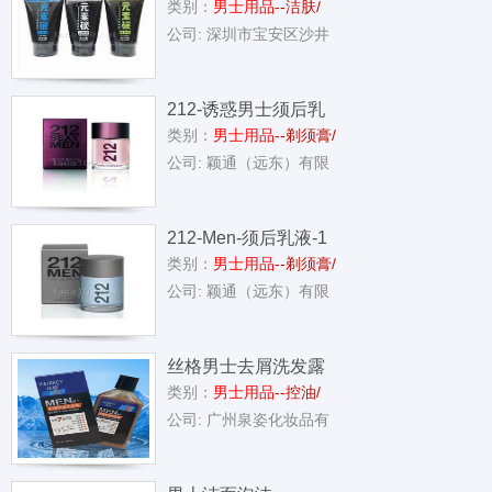
类别：
男士用品
--洁肤/
男士洗面奶
公司: 深圳市宝安区沙井
212-诱惑男士须后乳
类别：
男士用品
--剃须膏/
液-1
公司: 颖通（远东）有限
212-Men-须后乳液-1
类别：
男士用品
--剃须膏/
公司: 颖通（远东）有限
丝格男士去屑洗发露
类别：
男士用品
--控油/
公司: 广州泉姿化妆品有