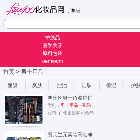
护肤品
医学美容
原料包装
oem/odm
首页
>
男士用品
面膜
爽肤
控油
洁肤
保湿
护
澳比伦男士角鲨烷护
类别：
男士用品
--保湿/
肤组合套装
公司: 广州市洲邦化妆品
雪芙兰元素碳高洁净