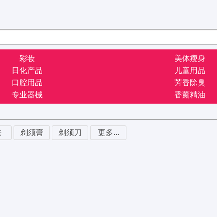
彩妆
美体瘦身
日化产品
儿童用品
口腔用品
芳香除臭
专业器械
香薰精油
肤
剃须膏
剃须刀
更多...