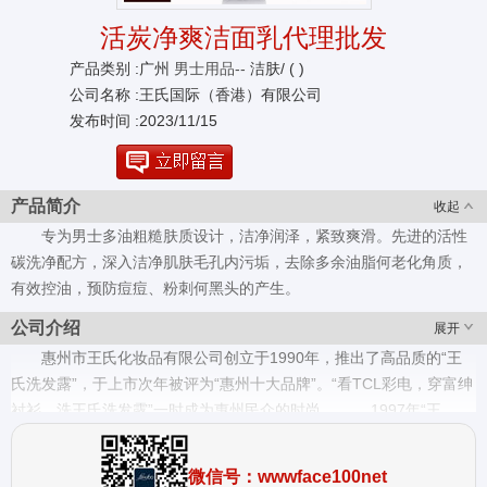
活炭净爽洁面乳代理批发
产品类别 :广州
男士用品--
洁肤/ ( )
公司名称 :王氏国际（香港）有限公司
发布时间 :2023/11/15
产品简介
收起
专为男士多油粗糙肤质设计，洁净润泽，紧致爽滑。先进的活性
碳洗净配方，深入洁净肌肤毛孔内污垢，去除多余油脂何老化角质，
有效控油，预防痘痘、粉刺何黑头的产生。
公司介绍
展开
惠州市王氏化妆品有限公司创立于1990年，推出了高品质的“王
氏洗发露”，于上市次年被评为“惠州十大品牌”。“看TCL彩电，穿富绅
衬衫，洗王氏洗发露”一时成为惠州民众的时尚。 1997年“王
氏”推出“王氏二合一洗发水”，并在香港亚洲电视台、广东卫视、珠江
台等多家电视台投放广告，产品畅销全国各地。 1999年“王氏”推
微信号：wwwface100net