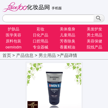
护肤品
彩妆
美体瘦身
美发护发
医学美容
日化产品
儿童用品
男士用品
原料包装
口腔用品
芳香除臭
美容保健
oem/odm
专业器械
香薰精油
院线产品
首页
>
产品信息
>
男士用品
>产品详情