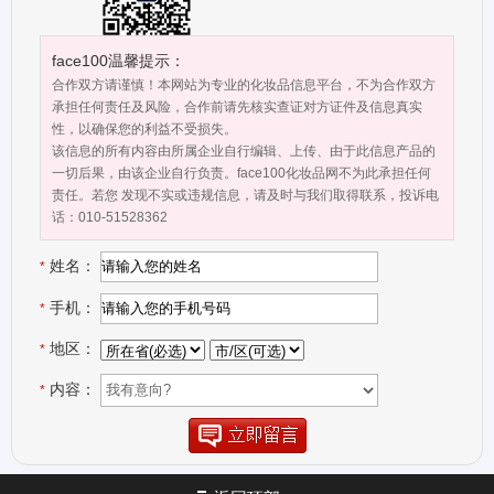
出“王氏纯茶籽洗发露”，并由著名影视明星董洁担任产品形象代言
人，产品深受各地消费者的欢迎。 “王氏”化妆品创立以来，秉承
高科技、高起点、高品质的经营战略，公司拥有现代化的产品生产线
face100温馨提示：
和先进的实验检验设备，并由多名高级工程师组成的专业技术团队负
合作双方请谨慎！本网站为专业的化妆品信息平台，不为合作双方
责产品的研发、生产和检验，并与国内外多家知名的化妆品科研机构
承担任何责任及风险，合作前请先核实查证对方证件及信息真实
性，以确保您的利益不受损失。
及生产厂家有广泛的技术交流与合作。“王氏”在注重产品质量的同
该信息的所有内容由所属企业自行编辑、上传、由于此信息产品的
时，非常注重产品的销售和渠道的建设，在中国各地逐渐系统地建立
一切后果，由该企业自行负责。face100化妆品网不为此承担任何
了有效的销售渠道，形成了以沿海辐射内地的大型销售网络。“王
责任。若您 发现不实或违规信息，请及时与我们取得联系，投诉电
氏”化妆品所到之处都有良好的形象和美誉度，深受消费者青睐，合作
话：010-51528362
的经销商均获得了丰厚的回报。 “一分耕耘，一分收获”，我们愿
姓名：
与各经销商真诚友好合作，共享成果，惠及千家万户！ 惠州洗发
*
水厂家主营服务：洗发水批发、洗发水代理、"王氏"洗发水厂家招商
手机：
*
代理等相关业务，并配备专业的研发队伍，和实验检验设备，专注于
新产品的开发与研制。
地区：
*
内容：
*