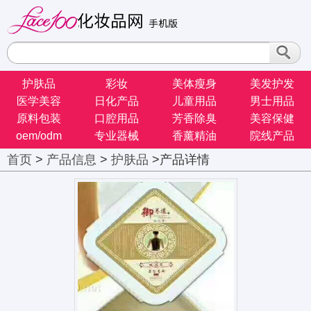
护肤品
彩妆
美体瘦身
美发护发
医学美容
日化产品
儿童用品
男士用品
原料包装
口腔用品
芳香除臭
美容保健
oem/odm
专业器械
香薰精油
院线产品
首页
>
产品信息
>
护肤品
>产品详情