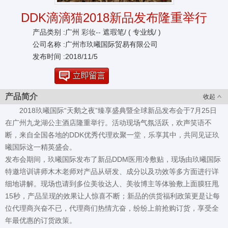
DDK滴滴猫2018新品发布隆重举行
产品类别 :广州
彩妆--
遮瑕笔/ ( 专业线/ )
公司名称 :广州市玖曦国际贸易有限公司
发布时间 :2018/11/5
产品简介
收起
2018玖曦国际“天鹅之夜”臻享盛典暨全球新品发布会于7月25日
在广州九龙湖公主酒店隆重举行。活动现场气氛活跃，欢声笑语不
断，来自全国各地的DDK优秀代理欢聚一堂，乐享其中，共同见证玖
曦国际这一精英盛会。
发布会期间，玖曦国际发布了新品DDM医用冷敷贴，现场由玖曦国际
特邀培训讲师木木老师对产品从研发、成分以及功效等多方面进行详
细地讲解。现场也请到多位美妆达人、美妆博主等体验敷上面膜狂甩
15秒，产品呈现的效果让人惊喜不断；新品的供货福利政策更是让每
位代理商兴奋不已，代理商们热情亢奋，纷纷上前抢购订货，享受全
年最优惠的订货政策。