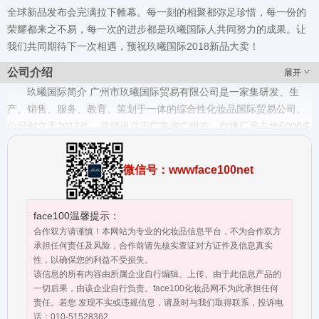
全球新品发布会完满拉下帷幕。每一刻的相聚都弥足珍惜，每一份的
荣耀都来之不易，每一次的进步都是玖曦国际人共同努力的成果。让
我们共同期待下一次相遇，预祝玖曦国际2018新品大卖！
公司介绍
展开
玖曦国际简介 广州市玖曦国际贸易有限公司是一家集研发、生
产、销售、服务、教育、策划于一体的综合性化妆品国际贸易公司。
公司创立于2017年，总部设立于广东省广州市，自建厂房占地5000多
平方米，拥有国内外的科研实验和生产设备、一流的生产环境及精湛
的科研队伍；公司与化妆品科学技术研究院展开技术合作，与国际深
微信号：wwwface100net
入交流，引进科学配方，精心选择优质原料，为生产最优质的产品奠
定了坚实的基础，从而确保在化妆品行业激烈的竞争中始终以一流的
质量永立潮头。 目前DDK滴滴猫品牌产品面向全国招商代理活动已盛
face100温馨提示：
大开启！立足品牌的规划，预计2019年，将在全国打造至少50家DDK
合作双方请谨慎！本网站为专业的化妆品信息平台，不为合作双方
品牌形象体验店和连锁店；着力打造100人年均收入100万、1 0人年
承担任何责任及风险，合作前请先核实查证对方证件及信息真实
性，以确保您的利益不受损失。
均收入1000万的团队；在2025年前，跻身中国彩妆品牌前三名，
该信息的所有内容由所属企业自行编辑、上传、由于此信息产品的
DDK品牌成为家喻户晓的国际化品牌；通过提供最佳的财富机会解决
一切后果，由该企业自行负责。face100化妆品网不为此承担任何
人全国50万人民的就业问题。 目前玖曦国际旗下拥有DDK（滴滴
责任。若您 发现不实或违规信息，请及时与我们取得联系，投诉电
猫）、DDM（医用冷敷贴）等知名品牌，主要生产的产品系列有：睫
话：010-51528362