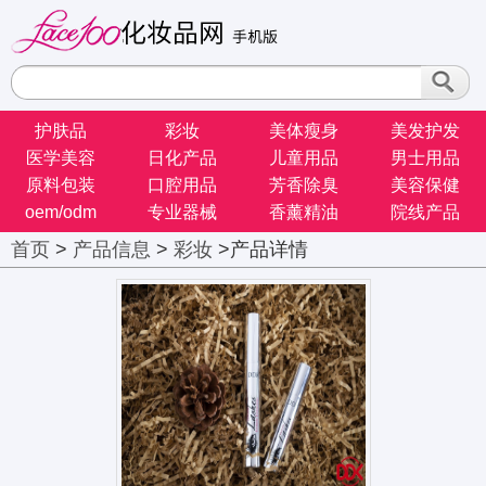
护肤品
彩妆
美体瘦身
美发护发
医学美容
日化产品
儿童用品
男士用品
原料包装
口腔用品
芳香除臭
美容保健
oem/odm
专业器械
香薰精油
院线产品
首页
>
产品信息
>
彩妆
>产品详情