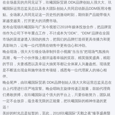
在全场嘉宾的共同见证下，玖曦国际贸易 DDK品牌创始人强大大、玖
曦国际运营总监吴总以及各大团队创始人共同启动新品DDM医用冷敷
贴。全场家人共同见证这一历史性的激动时刻，期待新产品能带领大
家越变越美，打开更大的消费市场。
发布会现场玖曦国际与广东今视签订2018年媒体投放合作，把品牌宣
传作为公司下半年重点工作，不计成本为“DDK”、“DDM”品牌在全国
市场的渠道渗透入强劲的推力，把我们的品牌打造得更具传播力和更
具影响力，让每一位代理商在销售中更有信心和冲劲。
晚会现场，强大大引领全场录制抖音小视频“当当当”把现场气氛推向
高潮，每一个小伙伴脸上都洋溢着幸福的笑容。精英颁奖盛典，精彩
的节目，夫妻感恩以及幸运大抽奖等都让全体家人兴趣盎然。现场更
是不断送出现金和施华洛世奇项链，感恩每一位代理家人的倾心相
伴。
晚会尾声，由玖曦国际贸易 DDK品牌创始人强大大和运营总监吴总在
台上代理进行庄严地宣誓。晚会唱响主旋律传递正能量，鼓励代理商
们勇敢拼搏，在玖曦国际这个强大的平台上，只要你敢努力，团队就
一定不会放弃，蕴含着无限的正能量，把玖曦国际的精神传递的更
远！
美好的时光总是短暂的，至此，2018玖曦国际“天鹅之夜”臻享盛典暨