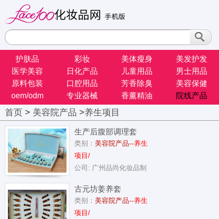
护肤品
彩妆
美体瘦身
美发护发
医学美容
日化产品
儿童用品
男士用品
原料包装
口腔用品
芳香除臭
美容保健
oem/odm
专业器械
香薰精油
院线产品
首页
>
美容院产品
>
养生项目
生产后腹部调理套
类别：
美容院产品--
养生
项目/
公司: 广州品尚化妆品制
古元坊姜养套
类别：
美容院产品--
养生
项目/