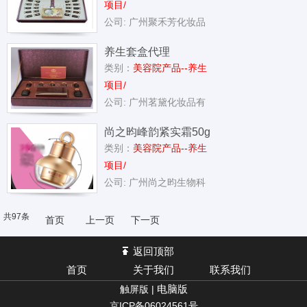
项目/
公司: 广州聚禾芳化妆品
养生套盒代理
类别：
美容院产品--
养生
项目/
公司: 广州茗黛化妆品有
尚之昀峰韵紧实霜50g
类别：
美容院产品--
养生
项目/
公司: 广州尚之昀生物科
共97条
首页
上一页
下一页
返回顶部
首页
关于我们
联系我们
电脑版
触屏版 |
京ICP备06024561号