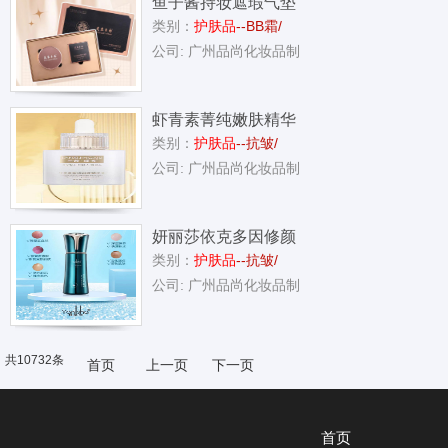
鱼子酱持妆遮瑕气垫
类别：
护肤品
--BB霜/
霜
公司: 广州品尚化妆品制
虾青素菁纯嫩肤精华
类别：
护肤品
--抗皱/
油
公司: 广州品尚化妆品制
妍丽莎依克多因修颜
类别：
护肤品
--抗皱/
乳
公司: 广州品尚化妆品制
共10732条
首页
上一页
下一页
首页