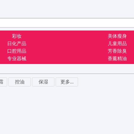
彩妆
美体瘦身
日化产品
儿童用品
口腔用品
芳香除臭
专业器械
香薰精油
霜
控油
保湿
更多...