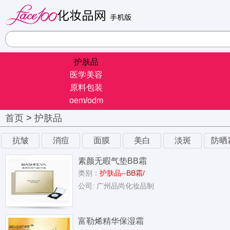
护肤品
医学美容
原料包装
oem/odm
首页
>
护肤品
抗皱
消痘
面膜
美白
淡斑
防晒
素颜无暇气垫BB霜
类别：
护肤品
--BB霜/
公司: 广州品尚化妆品制
富勒烯精华保湿霜